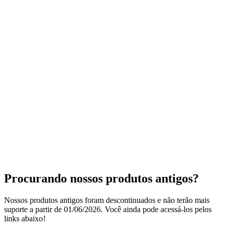
Aquecimento de números
03
Recarrega Aí
Recargas de números em massa
04
Berry Pay
Plataforma de pagamentos
Procurando nossos produtos antigos?
Nossos produtos antigos foram descontinuados e não terão mais
suporte a partir de 01/06/2026. Você ainda pode acessá-los pelos
links abaixo!